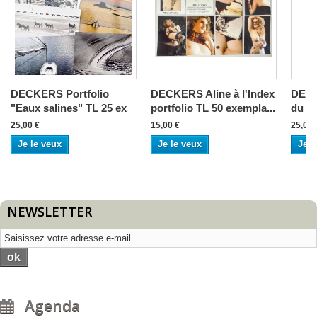
DECKERS Portfolio
DECKERS Aline à l'Index
DECK
"Eaux salines" TL 25 ex
portfolio TL 50 exempla...
du Sa
25,00 €
15,00 €
25,00 
Je le veux
Je le veux
Je l
NEWSLETTER
ok
Agenda