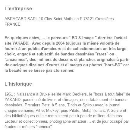
L'entreprise
ABRACABD SARL 10 Clos Saint-Mathurin F-78121 Crespières
FRANCE
En quelques dates, ... le parcours " BD & Image " derrière l'actuel
site YAKABD. Avec depuis 2004 toujours la même volonté de
fournir à un public d'amateurs et de collectionneurs un très large
choix, engagé et subjectif, de bandes dessinées "rares" ou
"anciennes", des milliers de dessins et planches originales à partir
de quelques dizaines d'euros et d'images ou photos "hors-BD" car
la beauté ne se laisse pas cloisonner.
L'historique
1961 : Naissance à Bruxelles de Marc Deckers, le "boss à tout faire" de
YAKABD, passionné de livres et d'images, donc fatalement de bandes
dessinées. Premiers Petzi à 5 ans, Tintin et Spirou avec le journal
chaque semaine, Pif et Mickey, puis Pilote, Métal Hurlant, A Suivre et
des bibliothèques qui se remplissent peu à peu de milliers d'albums.
Lecteur et collectionneur, photographe amateur ... et de jour occupé par
études et métiers "sérieux".