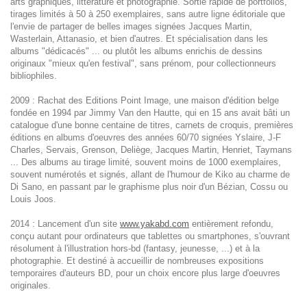
arts graphiques, littérature et photographie. Sortie rapide de portfolios,
tirages limités à 50 à 250 exemplaires, sans autre ligne éditoriale que
l'envie de partager de belles images signées Jacques Martin,
Wasterlain, Attanasio, et bien d'autres. Et spécialisation dans les
albums "dédicacés" ... ou plutôt les albums enrichis de dessins
originaux "mieux qu'en festival", sans prénom, pour collectionneurs
bibliophiles.
2009 : Rachat des Editions Point Image, une maison d'édition belge
fondée en 1994 par Jimmy Van den Hautte, qui en 15 ans avait bâti un
catalogue d'une bonne centaine de titres, carnets de croquis, premières
éditions en albums d'oeuvres des années 60/70 signées Yslaire, J-F
Charles, Servais, Grenson, Deliège, Jacques Martin, Henriet, Taymans
... Des albums au tirage limité, souvent moins de 1000 exemplaires,
souvent numérotés et signés, allant de l'humour de Kiko au charme de
Di Sano, en passant par le graphisme plus noir d'un Bézian, Cossu ou
Louis Joos.
2014 : Lancement d'un site
www.yakabd.com
entièrement refondu,
conçu autant pour ordinateurs que tablettes ou smartphones, s'ouvrant
résolument à l'illustration hors-bd (fantasy, jeunesse, ...) et à la
photographie. Et destiné à accueillir de nombreuses expositions
temporaires d'auteurs BD, pour un choix encore plus large d'oeuvres
originales.