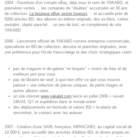
2004 : Ouverture d'un compte eBay, déjà sous le nom de YAKABD, et
premières ventes ... les centaines de "doubles" accumulés en 30 ans
de collection.
La boutique eBay existe toujours
... et accueille près de
5000 articles BD, des albums en édition originale, des ex-libris, cartes
postales, objets para-bd ... un peu de tout, en complément du site
YAKABD.
2006 : Lancement officiel de YAKABD comme entreprise commerciale,
spécialisée en BD de collection, dessins et planches originales, avec
une préférence pour l'école franco-belge et des choix stratégiques clairs
:
pas de magasin ni de galerie "en briques" = moins de frais et de
meilleurs prix pour vous
pas de librairie de neuf, à quoi bon offrir ce que vous trouvez
partout = une sélection de pièces uniques, de petits tirages et
autres albums rares
un site internet
www.yakabd.com
lancé en juillet 2006 = ouvert
24h/24, 7j/7 et expédition dans le monde entier
des déplacements en festivals et salons BD = le plaisir de
rencontres, le contact avec les auteurs
2007 : Création d'une SARL française, ABRACABD, au capital social de
10 000 €, pour accueillir des activités d'édition BD, et divers projets en