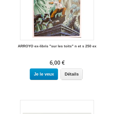
ARROYO ex-libris "sur les toits" n et s 250 ex
6,00 €
Je le veux
Détails