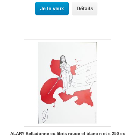
Je le veux
Détails
ALARY Belladonne ex-libris rouge et blanc n et s 250 ex