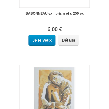
BABONNEAU ex-libris n et s 250 ex
6,00 €
Je le veux
Détails