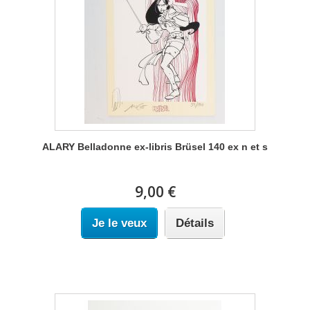
ALARY Belladonne ex-libris Brüsel 140 ex n et s
9,00 €
Je le veux
Détails