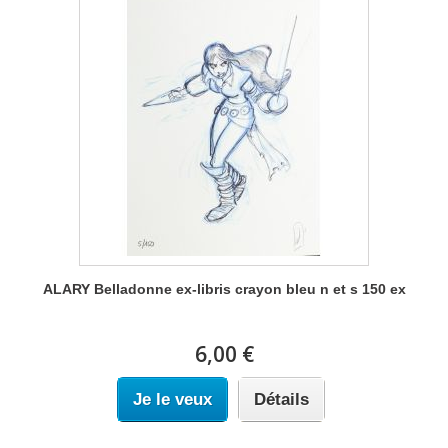
ALARY Belladonne ex-libris crayon bleu n et s 150 ex
6,00 €
Je le veux
Détails