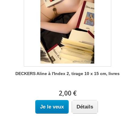
DECKERS Aline à l'Index 2, tirage 10 x 15 cm, livres
2,00 €
Je le veux
Détails