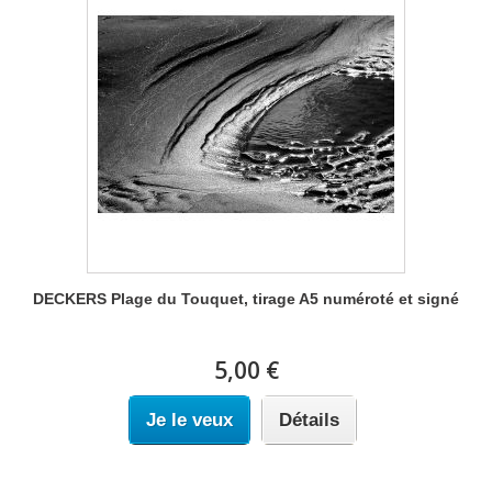
DECKERS Plage du Touquet, tirage A5 numéroté et signé
5,00 €
Je le veux
Détails