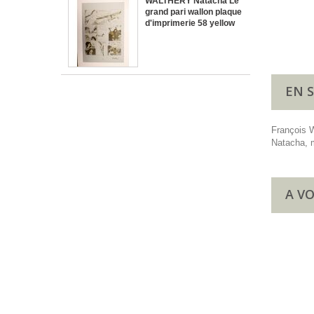
WALTHERY Natacha Le
grand pari wallon plaque
d'imprimerie 58 yellow
EN 
François W
Natacha, m
A VO