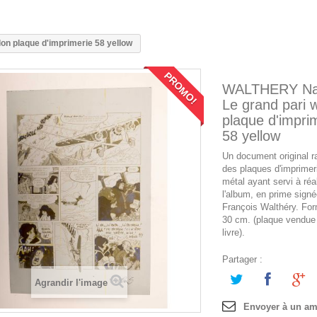
n plaque d'imprimerie 58 yellow
PROMO!
WALTHERY Na
Le grand pari 
plaque d'impri
58 yellow
Un document original r
des plaques d'imprimer
métal ayant servi à réa
l'album, en prime signé
François Walthéry. For
30 cm. (plaque vendue
livre).
Partager :
Agrandir l'image
Envoyer à un am