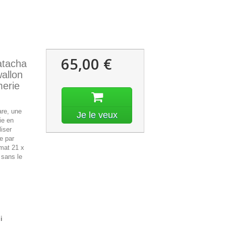
65,00 €
tacha
wallon
merie
are, une
Je le veux
ie en
liser
e par
mat 21 x
 sans le
i