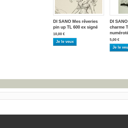
DI SANO Mes rêveries
DI SANO 
pin up TL 600 ex signé
charme T
numéroté 
10,00 €
5,00 €
Je le veux
Je le ve