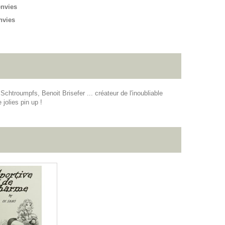
envies
nvies
chtroumpfs, Benoit Brisefer ... créateur de l'inoubliable
jolies pin up !