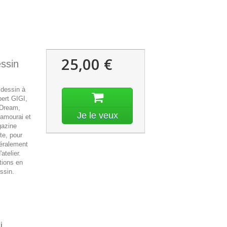
25,00 €
essin
 dessin à
bert GIGI,
 Dream,
Je le veux
samourai et
gazine
tte, pour
néralement
atelier.
tions en
ssin.
i