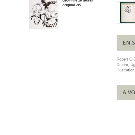
GIGI Fillette dessin
original 2/5
EN 
Robert GIG
Dream, Uga
illustrati
A VO