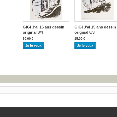
GIGI J'ai 15 ans dessin
GIGI J'ai 15 ans dessin
original 8/4
original 8/3
30,00 €
15,00 €
Je le veux
Je le veux