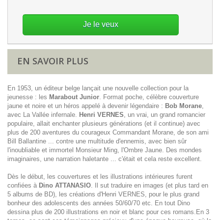
Je le veux
EN SAVOIR PLUS
En 1953, un éditeur belge lançait une nouvelle collection pour la
jeunesse : les
Marabout Junior
. Format poche, célèbre couverture
jaune et noire et un héros appelé à devenir légendaire :
Bob Morane
,
avec
La Vallée infernale
.
Henri VERNES
, un vrai, un grand romancier
populaire, allait enchanter plusieurs générations (et il continue) avec
plus de 200 aventures du courageux Commandant Morane, de son ami
Bill Ballantine ... contre une multitude d'ennemis, avec bien sûr
l'inoubliable et immortel Monsieur Ming, l'Ombre Jaune. Des mondes
imaginaires, une narration haletante ... c'était et cela reste excellent.
Dès le début, les couvertures et les illustrations intérieures furent
confiées à
Dino ATTANASIO
. Il sut traduire en images (et plus tard en
5 albums de BD), les créations d'Henri VERNES, pour le plus grand
bonheur des adolescents des années 50/60/70 etc. En tout Dino
dessina plus de 200 illustrations en noir et blanc pour ces romans.En 3