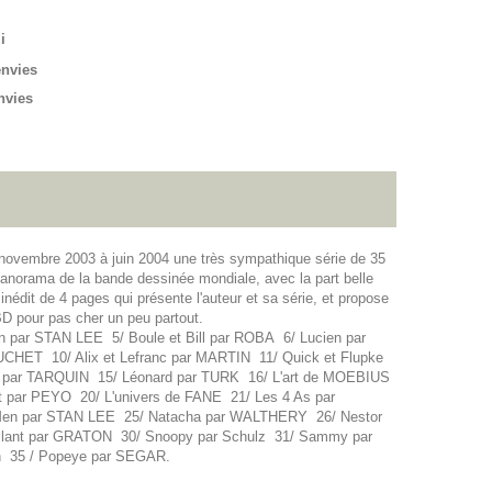
i
envies
nvies
e novembre 2003 à juin 2004 une très sympathique série de 35
panorama de la bande dessinée mondiale, avec la part belle
nédit de 4 pages qui présente l'auteur et sa série, et propose
D pour pas cher un peu partout.
 par STAN LEE 5/ Boule et Bill par ROBA 6/ Lucien par
HET 10/ Alix et Lefranc par MARTIN 11/ Quick et Flupke
oy par TARQUIN 15/ Léonard par TURK 16/ L'art de MOEBIUS
it par PEYO 20/ L'univers de FANE 21/ Les 4 As par
Men par STAN LEE 25/ Natacha par WALTHERY 26/ Nestor
illant par GRATON 30/ Snoopy par Schulz 31/ Sammy par
n 35 / Popeye par SEGAR.