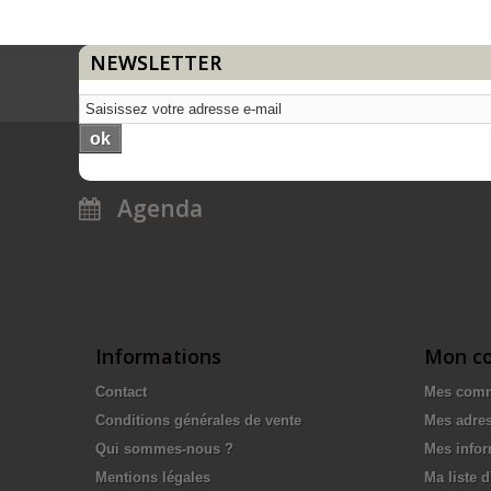
NEWSLETTER
ok
Agenda
Informations
Mon c
Contact
Mes com
Conditions générales de vente
Mes adre
Qui sommes-nous ?
Mes infor
Mentions légales
Ma liste d