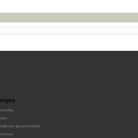
ompte
mandes
sses
mations personnelles
'envies