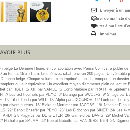
Envoyer à un am
Retirer de ma liste d'
Ajouter à ma liste d'e
Imprimer
SAVOIR PLUS
en belge La Dernière Heure, en collaboration avec Panini Comics, a publié d
D au format 15 x 21 cm, broché avec rabat, environ 200 pages. Un véritable 
 BD franco-belge. Chaque volume, bien imprimé et solide, comporte un dossier i
omplets ou leur équivalent. Un excellent moyen d'emmener plein de lecture B
chet par TIBET 2/ XIII par VANCE 3/ Corto Maltese par PRATT 4/ Spiderman
7/ Les Schtroumpfs par PEYO 8/ Durango par SWOLFS 9/ Sillage par BUC
 12/ Tif et Tondu par WILL 13/ Alpha par JIGOUNOV 14/ Lanfeust de Tr
n par divers auteurs 18/ Blake et Mortimer par JACOBS 19/ Johan et Pirlou
 22/ Benoit Brisefer par PEYO 23/ Les Bidochon par BINET 24/ Les X-
 TARDI 27/ Papyrus par DE GIETER 28/ Garfield par DAVIS 29/ Michel Va
/ Nathalie par SALMA 33/ Bob et Bobette par VANDERSTEEN 34/ Digimo