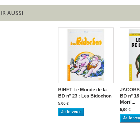
IR AUSSI
BINET Le Monde de la
JACOBS 
BD n° 23 : Les Bidochon
BD n° 18 
Morti...
5,00 €
5,00 €
Je le veux
Je le ve