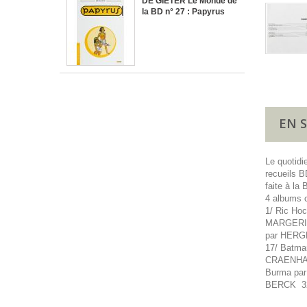
DE GIETER Le Monde de
la BD n° 27 : Papyrus
EN 
Le quotidi
recueils B
faite à la
4 albums c
1/ Ric Ho
MARGERIN 
par HERGE
17/ Batma
CRAENHALS
Burma par
BERCK 32