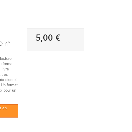
5,00 €
e
D n°
lecture
u format
livre
 très
rix discret
. Un format
ux pour un
s en