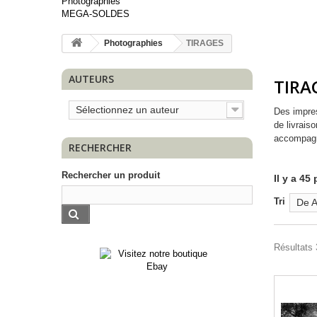
Photographies
MEGA-SOLDES
Photographies
TIRAGES
AUTEURS
TIRA
Sélectionnez un auteur
Des impres
de livrais
accompagné
RECHERCHER
Rechercher un produit
Il y a 45
Tri
De A
Résultats 