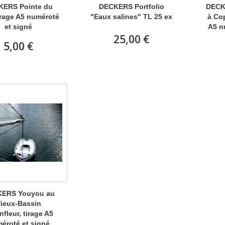
KERS Pointe du
DECKERS Portfolio
DECKE
irage A5 numéroté
"Eaux salines" TL 25 ex
à Co
et signé
A5 n
25,00 €
5,00 €
ERS Youyou au
ieux-Bassin
nfleur, tirage A5
éroté et signé