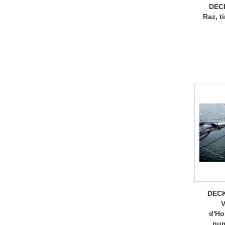
DEC
Raz, t
DECK
V
d'Ho
num