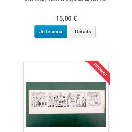
15,00 €
Je le veux
Détails
PROMO!