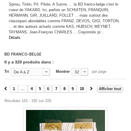
Spirou, Tintin, Pif, Pilote, A Suivre, ... la BD franco-belge c'est le
coeur de YAKABD. Ici, parfois un SCHUITEN, FRANQUIN,
HERMANN, GIR, JUILLARD, FOLLET ... mais surtout des
classiques abordables comme FRANZ, DEVOS, GIGI, TORTON,
... et des auteurs actuels comme KAS, HUBSCH, MEYNET,
TAYMANS, Jean-François CHARLES ... Crayonnés pr...
Détails
BD FRANCO-BELGE
Il y a 320 produits dans :
Tri
Montrer
par page
De A à Z
32
1
...
4
5
6
7
8
9
10
Afficher tout
Résultats 161 - 192 sur 320.