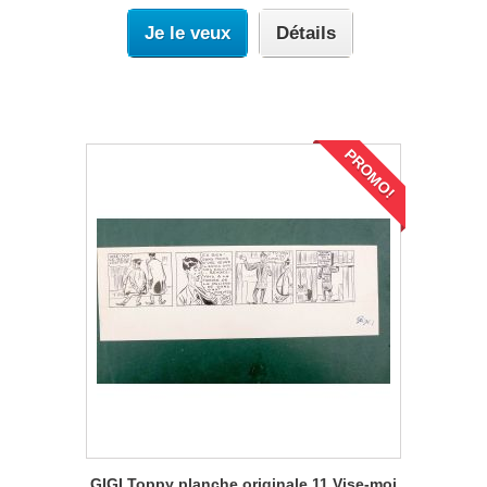
Je le veux
Détails
PROMO!
GIGI Toppy planche originale 11 Vise-moi